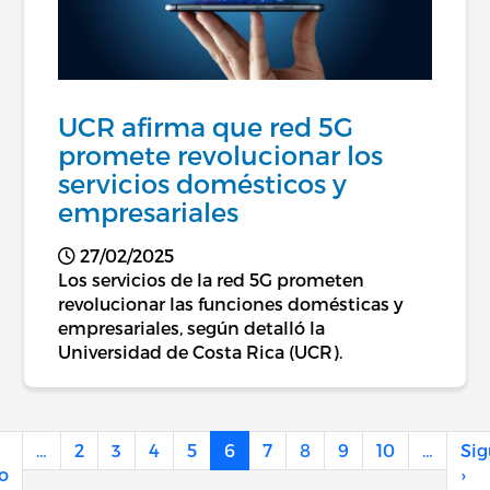
UCR afirma que red 5G
promete revolucionar los
servicios domésticos y
empresariales
27/02/2025
Los servicios de la red 5G prometen
revolucionar las funciones domésticas y
empresariales, según detalló la
Universidad de Costa Rica (UCR).
Paginación
…
2
3
4
5
6
7
8
9
10
…
Sig
 página
Página anterior
Si
o
›