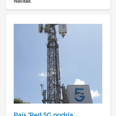
realidad.
País “Red 5G podría