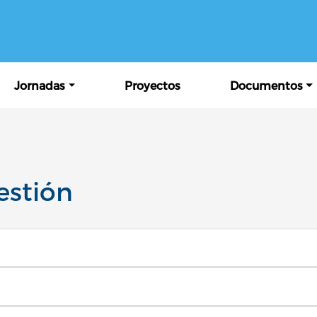
Pasar al contenido principal
ipal
Jornadas
Proyectos
Documentos
estión