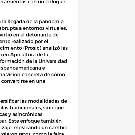
erramientas con un enfoque
 la llegada de la pandemia,
brupta a entornos virtuales.
virtió en el detonante de
nte realizado por el
imiento (Prosic) analizó las
a en Apicultura de la
Información de la Universidad
 Hispanoamericana e
 una visión concreta de cómo
 convertirse en una
ersificar las modalidades de
ulas tradicionales, sino que
as y asincrónicas,
par. Este enfoque también
ndizaje, mostrando un cambio
gieron retos, como la falta