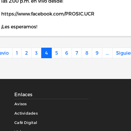
las 2:00 p.m. en vivo desde:
https://www.facebook.com/PROSIC.UCR
¡Les esperamos!
a página
Página anterior
revio
1
2
3
4
5
6
7
8
9
…
Siguie
Enlaces
Avisos
Actividades
Café Digital